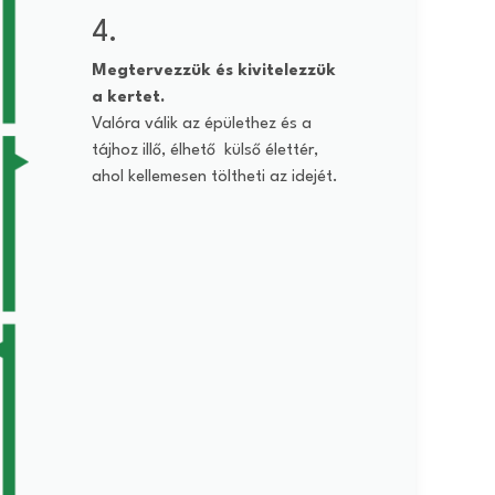
4.
Megtervezzük és kivitelezzük
a kertet.
Valóra válik az épülethez és a
tájhoz illő, élhető külső élettér,
ahol kellemesen töltheti az idejét.