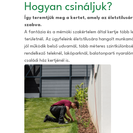
Hogyan csináljuk?
Így teremtjük meg a kertet, amely az életstílusá
szabva.
A fantázia és a mérnöki szakértelem által kertje több l
területnél. Az ügyfeleink életstílusára hangolt munkam
jól működik belső udvarnál, több méteres szintkülönbs
rendelkező teleknél, lakóparknál, balatonparti nyaralón
családi ház kertjénél is.