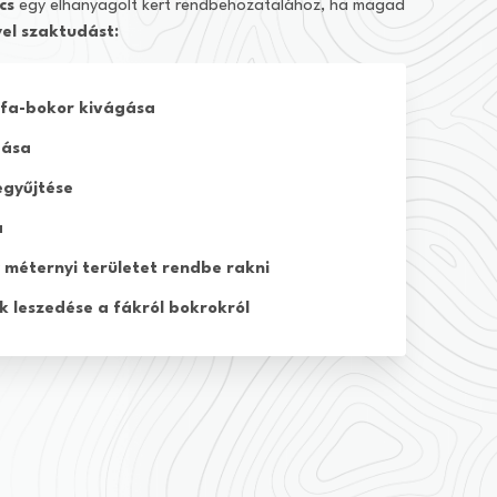
cs
egy elhanyagolt kert rendbehozatalához, ha magad
el szaktudást:
 fa-bokor kivágása
gása
egyűjtése
a
y méternyi területet rendbe rakni
k leszedése a fákról bokrokról