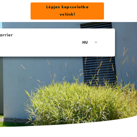
Lépjen kapcsolatba
velünk!
arrier
HU