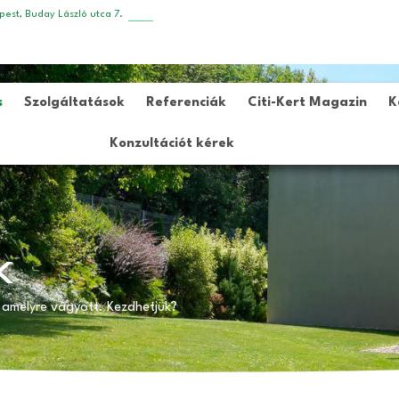
est, Buday László utca 7.
s
Szolgáltatások
Referenciák
Citi-Kert Magazin
K
Konzultációt kérek
k
 amelyre vágyott. Kezdhetjük?