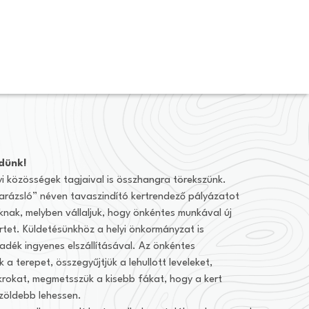
dünk!
yi közösségek tagjaival is összhangra törekszünk.
rázsló” néven tavaszindító kertrendező pályázatot
aknak, melyben vállaljuk, hogy önkéntes munkával új
rtet. Küldetésünkhöz a helyi önkormányzat is
ladék ingyenes elszállításával. Az önkéntes
 a terepet, összegyűjtjük a lehullott leveleket,
krokat, megmetsszük a kisebb fákat, hogy a kert
s zöldebb lehessen.