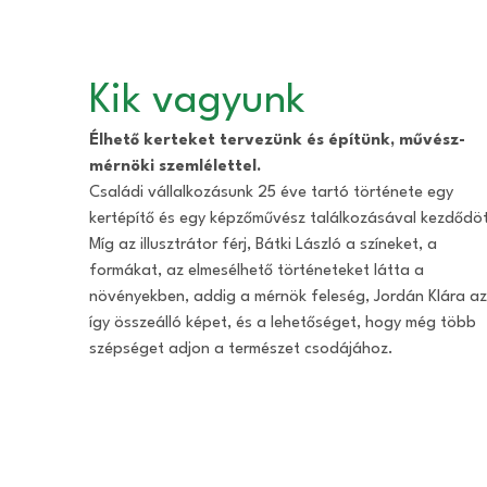
Kik vagyunk
Élhető kerteket tervezünk és építünk, művész-
mérnöki szemlélettel.
Családi vállalkozásunk 25 éve tartó története egy
kertépítő és egy képzőművész találkozásával kezdődöt
Míg az illusztrátor férj, Bátki László a színeket, a
formákat, az elmesélhető történeteket látta a
növényekben, addig a mérnök feleség, Jordán Klára az
így összeálló képet, és a lehetőséget, hogy még több
szépséget adjon a természet csodájához.