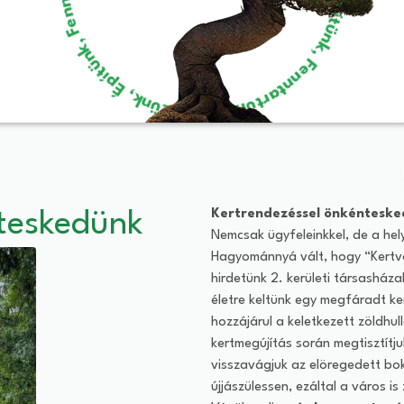
Kertrendezéssel önkénteske
nteskedünk
Nemcsak ügyfeleinkkel, de a hel
Hagyománnyá vált, hogy “Kertva
hirdetünk 2. kerületi társasház
életre keltünk egy megfáradt ke
hozzájárul a keletkezett zöldhul
kertmegújítás során megtisztítjuk
visszavágjuk az elöregedett bo
újjászülessen, ezáltal a város i