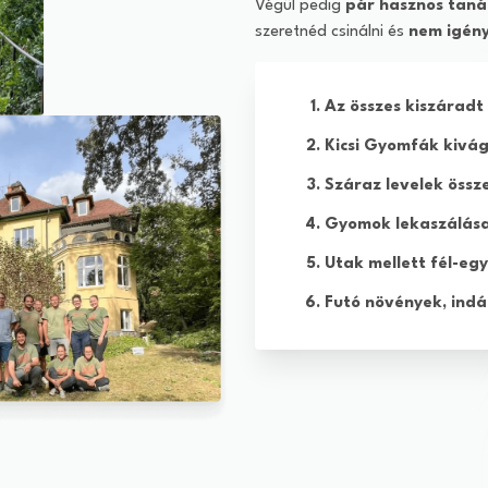
Végül pedig
pár hasznos taná
szeretnéd csinálni és
nem igény
Az összes kiszáradt
Kicsi Gyomfák kivá
Száraz levelek össz
Gyomok lekaszálás
Utak mellett fél-eg
Futó növények, indá