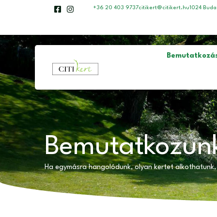
+36 20 403 9737
citikert@citikert.hu
1024 Budap
Bemutatkozá
Bemutatkozás
Bemutatkozun
Ha egymásra hangolódunk, olyan kertet alkothatunk,