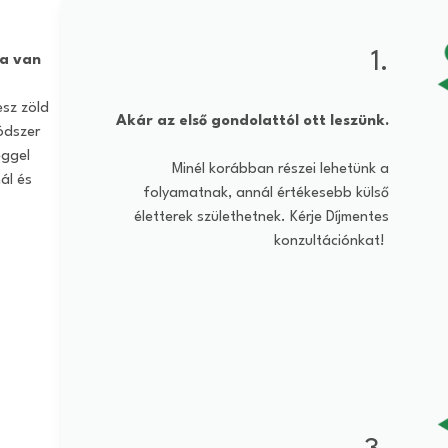
1.
ra van
esz zöld
Akár az első gondolattól ott leszünk.
ódszer
éggel
Minél korábban részei lehetünk a
ál és
folyamatnak, annál értékesebb külső
életterek születhetnek. Kérje Díjmentes
konzultációnkat!