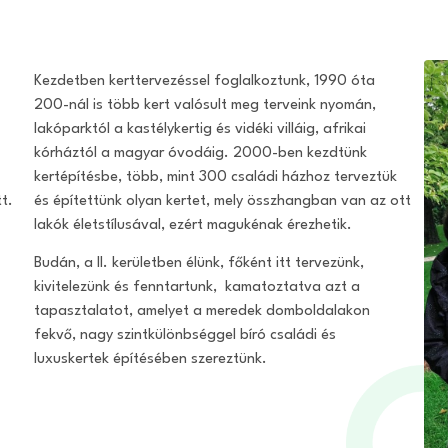
Kezdetben kerttervezéssel foglalkoztunk, 1990 óta
200-nál is több kert valósult meg terveink nyomán,
lakóparktól a kastélykertig és vidéki villáig, afrikai
kórháztól a magyar óvodáig. 2000-ben kezdtünk
kertépítésbe, több, mint 300 családi házhoz terveztük
t.
és építettünk olyan kertet, mely összhangban van az ott
lakók életstílusával, ezért magukénak érezhetik.
Budán, a II. kerületben élünk, főként itt tervezünk,
kivitelezünk és fenntartunk, kamatoztatva azt a
tapasztalatot, amelyet a meredek domboldalakon
fekvő, nagy szintkülönbséggel bíró családi és
luxuskertek építésében szereztünk.