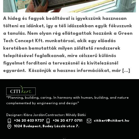
A hideg és fagyok beálltával is igyekszünk hasznosan
tölteni az időnket, így a téli időszakban egyik fókuszunk
a tanulás. Nem olyan rég ellátogattak hozzánk a Green
Tech Concept Kft. munkatársai, akik egy előadás
keretében bemutatták milyen zöldtető rendszerek
telepítésével foglalkoznak, mire célszerű különös
figyelmet fordítani a tervezésnél és kivitelezésnél
egyaránt. Köszönjük a hasznos információkat, már […]
“Planning, building, caring. In harmony with human, building, and nature
complemented by engineering and design”
+36 20 403 9737
+36 20 477 0751
citikert@citikert.hu
1024 Budapest, Buday László utca 7.