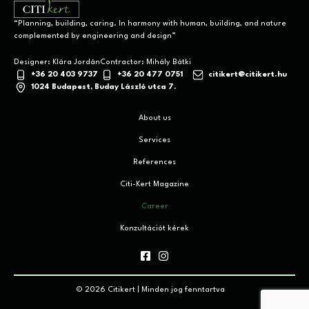
“Planning, building, caring. In harmony with human, building, and nature
complemented by engineering and design”
+36 20 403 9737
+36 20 477 0751
citikert@citikert.hu
1024 Budapest, Buday László utca 7.
About us
Services
References
Citi-Kert Magazine
Career
Konzultációt kérek
© 2026 Citikert | Minden jog fenntartva