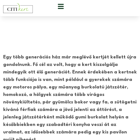
Családi ház –
Hűvösvölgy
Egy több generációs ház már meglévő kertjét kellett újra
gondolnunk. Fő cél az volt, hogy a kert kiszolgálja
mindegyik ott élő generációt. Ennek érdekében a kertnek
több funkciója is van, mint például a gyerekek számára
egy motoros pálya, egy műanyag burkolatú játszótér,
homokozó, a hölgyek számára több virágos
növénykiültetés, pár gyümölcs bokor vagy fa, a sütögetni
kívánó férfiak számára a jövő jelenti az áttörést, a
jelenleg játszótérként működő gumi burkolat helyén a
későbbiekben egy szabadtéri konyha veszi át az
uralmat, az idősebbek számára pedig egy kis pavilon
nyújt pihenést.