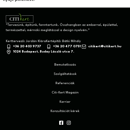
“Tervezünk, építünk, fenntartunk. Összhangban az emberrel, épülettel,
természettel, mérnöki meglátással a design nyelvén.”
+36 20 403 9737
+36 20 477 0751
citikert@citikert.hu
1024 Budapest, Buday László utca 7.
Bemutatkozás
Szolgáltatások
Referenciák
Citi-Kert Magazin
Karrier
Konzultációt kérek